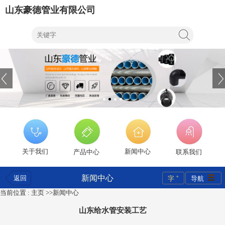
山东豪德管业有限公司
关于我们
新闻中心
产品中心
联系我们
+
新闻中心
返回
字
导航
当前位置 :
主页
>>
新闻中心
山东给水管安装工艺