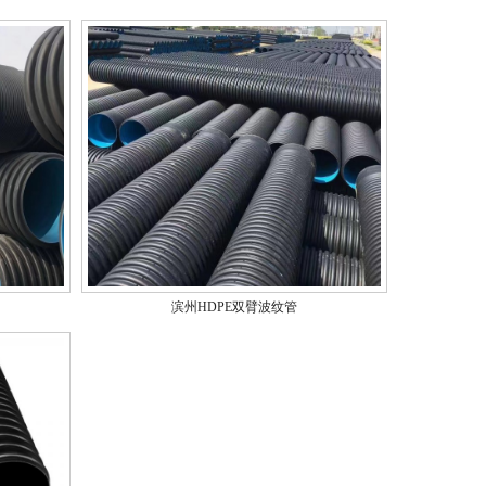
滨州HDPE双臂波纹管