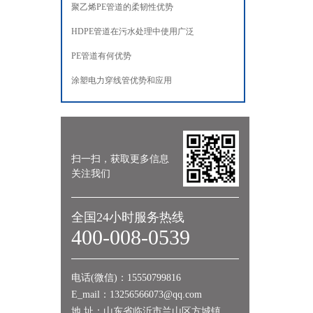
聚乙烯PE管道的柔韧性优势
HDPE管道在污水处理中使用广泛
PE管道有何优势
涂塑电力穿线管优势和应用
扫一扫，获取更多信息
关注我们
全国24小时服务热线
400-008-0539
电话(微信)：15550799816
E_mail：13256566073@qq.com
地 址：山东省临沂市兰山区方城镇