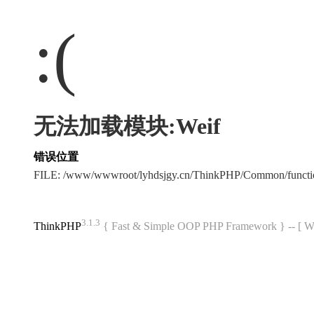
:(
无法加载模块:Weif
错误位置
FILE: /www/wwwroot/lyhdsjgy.cn/ThinkPHP/Common/funct
3.1.3
ThinkPHP
{ Fast & Simple OOP PHP Framework } -- 