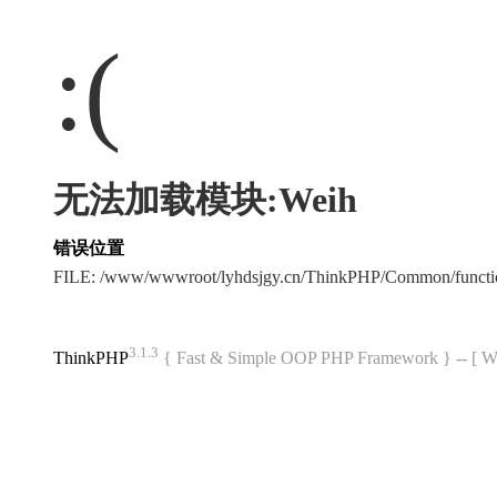
:(
无法加载模块:Weih
错误位置
FILE: /www/wwwroot/lyhdsjgy.cn/ThinkPHP/Common/funct
3.1.3
ThinkPHP
{ Fast & Simple OOP PHP Framework } -- 