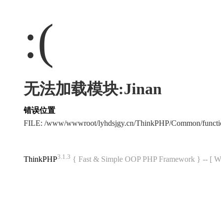
:(
无法加载模块:Jinan
错误位置
FILE: /www/wwwroot/lyhdsjgy.cn/ThinkPHP/Common/funct
3.1.3
ThinkPHP
{ Fast & Simple OOP PHP Framework } -- 