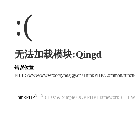
:(
无法加载模块:Qingd
错误位置
FILE: /www/wwwroot/lyhdsjgy.cn/ThinkPHP/Common/funct
3.1.3
ThinkPHP
{ Fast & Simple OOP PHP Framework } -- 