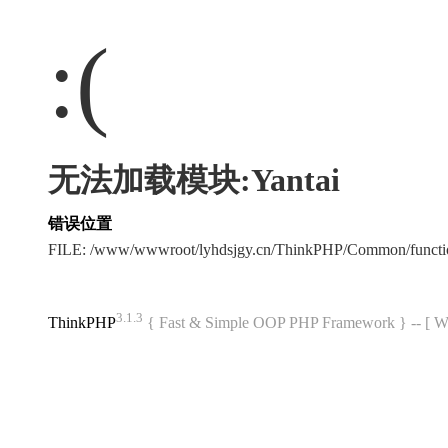
:(
无法加载模块:Yantai
错误位置
FILE: /www/wwwroot/lyhdsjgy.cn/ThinkPHP/Common/funct
3.1.3
ThinkPHP
{ Fast & Simple OOP PHP Framework } -- 