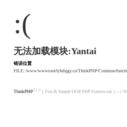
:(
无法加载模块:Yantai
错误位置
FILE: /www/wwwroot/lyhdsjgy.cn/ThinkPHP/Common/funct
3.1.3
ThinkPHP
{ Fast & Simple OOP PHP Framework } -- 